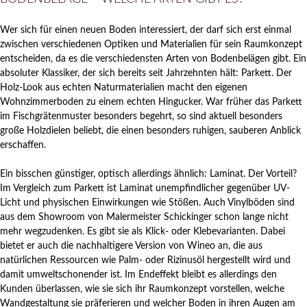
Wer sich für einen neuen Boden interessiert, der darf sich erst einmal
zwischen verschiedenen Optiken und Materialien für sein Raumkonzept
entscheiden, da es die verschiedensten Arten von Bodenbelägen gibt. Ein
absoluter Klassiker, der sich bereits seit Jahrzehnten hält: Parkett. Der
Holz-Look aus echten Naturmaterialien macht den eigenen
Wohnzimmerboden zu einem echten Hingucker. War früher das Parkett
im Fischgrätenmuster besonders begehrt, so sind aktuell besonders
große Holzdielen beliebt, die einen besonders ruhigen, sauberen Anblick
erschaffen.
Ein bisschen günstiger, optisch allerdings ähnlich: Laminat. Der Vorteil?
Im Vergleich zum Parkett ist Laminat unempfindlicher gegenüber UV-
Licht und physischen Einwirkungen wie Stößen. Auch Vinylböden sind
aus dem Showroom von Malermeister Schickinger schon lange nicht
mehr wegzudenken. Es gibt sie als Klick- oder Klebevarianten. Dabei
bietet er auch die nachhaltigere Version von Wineo an, die aus
natürlichen Ressourcen wie Palm- oder Rizinusöl hergestellt wird und
damit umweltschonender ist. Im Endeffekt bleibt es allerdings den
Kunden überlassen, wie sie sich ihr Raumkonzept vorstellen, welche
Wandgestaltung sie präferieren und welcher Boden in ihren Augen am